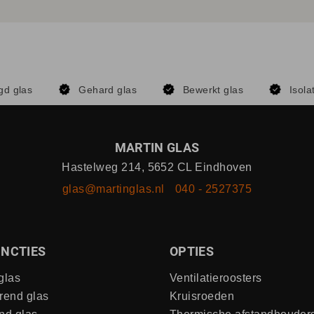
gd glas
Gehard glas
Bewerkt glas
Isola
MARTIN GLAS
Hastelweg 214, 5652 CL Eindhoven
glas@martinglas.nl
040 - 2527375
NCTIES
OPTIES
glas
Ventilatieroosters
rend glas
Kruisroeden