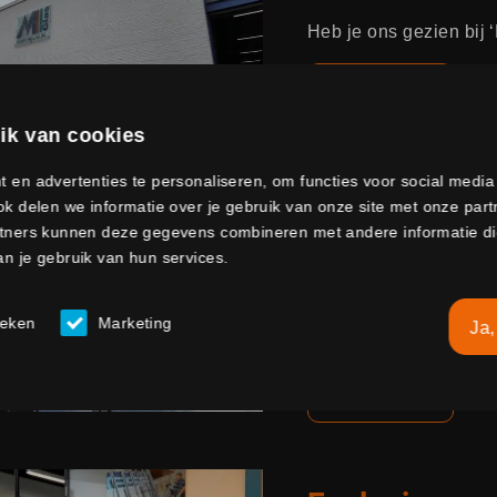
Heb je ons gezien bi
Lees meer
ik van cookies
 en advertenties te personaliseren, om functies voor social medi
k delen we informatie over je gebruik van onze site met onze part
tners kunnen deze gegevens combineren met andere informatie die 
Naamsverand
n je gebruik van hun services.
Vanaf 1 november bund
Martin Glas (voorheen
ieken
Marketing
Ja,
(Langenhuizen Glas), 
Lees meer