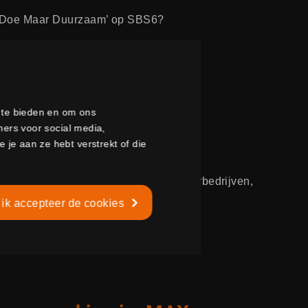
j ‘Doe Maar Duurzaam’ op SBS6?
a te bieden en om ons
ners voor social media,
je aan ze hebt verstrekt of die
ering aankondiging
elen wij de krachten van onze dochterbedrijven,
 Stolker Glas) en Martin Glas Heesch
 ik accepteer de cookies
onder de naam Martin Glas.