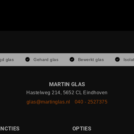
gd glas
Gehard glas
Bewerkt glas
Isola
MARTIN GLAS
Hastelweg 214, 5652 CL Eindhoven
glas@martinglas.nl
040 - 2527375
NCTIES
OPTIES