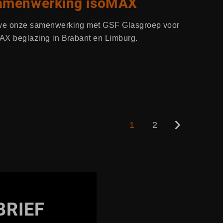
samenwerking isoMAX
n we onze samenwerking met GSF Glasgroep voor
MAX beglazing in Brabant en Limburg.
1
2
BRIEF