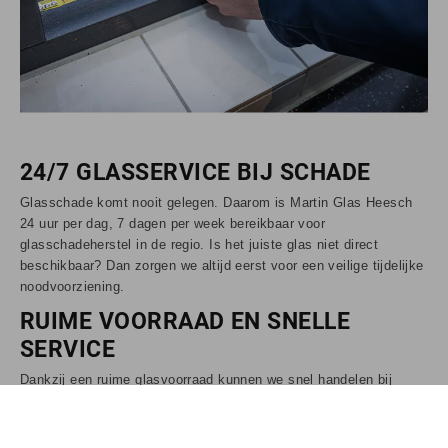
24/7 GLASSERVICE BIJ SCHADE
Glasschade komt nooit gelegen. Daarom is Martin Glas Heesch
24 uur per dag, 7 dagen per week bereikbaar voor
glasschadeherstel in de regio. Is het juiste glas niet direct
beschikbaar? Dan zorgen we altijd eerst voor een veilige tijdelijke
noodvoorziening.
RUIME VOORRAAD EN SNELLE
SERVICE
Dankzij een ruime glasvoorraad kunnen we snel handelen bij
zowel spoedreparaties als geplande werkzaamheden. Vanuit
Heesch helpen we klanten in onder andere Oss, Heesch, Den
Bosch en de regio Noord-Brabant, van eerste opname tot