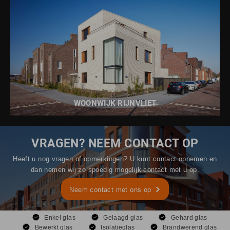
BEKIJK DIT PROJECT
WOONWIJK RIJNVLIET
VRAGEN? NEEM CONTACT OP
Heeft u nog vragen of opmerkingen? U kunt contact opnemen en
dan nemen wij zo spoedig mogelijk contact met u op.
Neem contact met ons op
Enkel glas
Gelaagd glas
Gehard glas
Bewerkt glas
Isolatieglas
Brandwerend glas