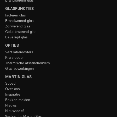
Brandwerend glas
GLASFUNCTIES
Isoleren glas
Brandwerend glas
Zonwerend glas
Geluidswerend glas
Beveiligd glas
OPTIES
Ventilatieroosters
Kruisroeden
Thermische afstandhouders
Glas bewerkingen
MARTIN GLAS
Spoed
Over ons
Inspiratie
Bokken melden
Nieuws
Nieuwsbrief
Werken bij Martin Glas