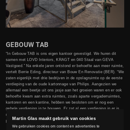
GEBOUW TAB
“In Gebouw TAB is ons eigen kantoor gevestigd. We huren dit
samen met LOVD Interiors, KRAGT en 040 Staal van GEVA
Vastgoed.” Na enkele jaren ontstond er behoefte aan meer ruimte,
vertelt Berrie Eding, directeur van Bouw En Renovatie (BER). “We
zaten eigenlijk met drie bedrijven in de opslagruimte op de eerste
verdieping van de oude kartonnage van Philips. Aangezien we
allemaal een beetje uit ons jasje aan het groeien waren en er ook
behoefte kwam aan extra ruimtes, zoals aparte vergaderruimtes,
kantoren en een kantine, hebben we besloten om er nog een
gehele verdieping in te bouwen. Er zat al een verdieping in er is
nu een volledige nieuwe verdieping bij gekomen. Dat kan ook
Martin Glas maakt gebruik van cookies
prima want het pand is op het hoogste punt 13 meter hoog.”
We gebruiken cookies om content en advertenties te