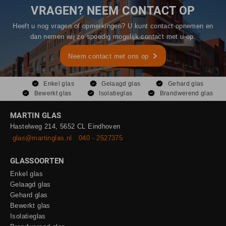
VRAGEN? NEEM CONTACT OP
Heeft u nog vragen of opmerkingen? U kunt contact opnemen en
dan nemen wij zo spoedig mogelijk contact met u op.
Neem contact met ons op
Enkel glas
Gelaagd glas
Gehard glas
Bewerkt glas
Isolatieglas
Brandwerend glas
MARTIN GLAS
Hastelweg 214, 5652 CL Eindhoven
glas@martinglas.nl
040 - 2527375
GLASSOORTEN
Enkel glas
Gelaagd glas
Gehard glas
Bewerkt glas
Isolatieglas