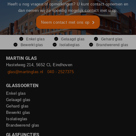
Heeft u nog vragen of opmerkingen? U kunt contact opnemen en
dan nemen wij zo spoedig mogelijk contact met u op.
Neem contact met ons op
Enkel glas
Gelaagd glas
Gehard glas
Bewerkt glas
Isolatieglas
Brandwerend glas
MARTIN GLAS
Hastelweg 214, 5652 CL Eindhoven
glas@martinglas.nl
040 - 2527375
GLASSOORTEN
Enkel glas
Gelaagd glas
Gehard glas
Bewerkt glas
Isolatieglas
Brandwerend glas
GLASFUNCTIES