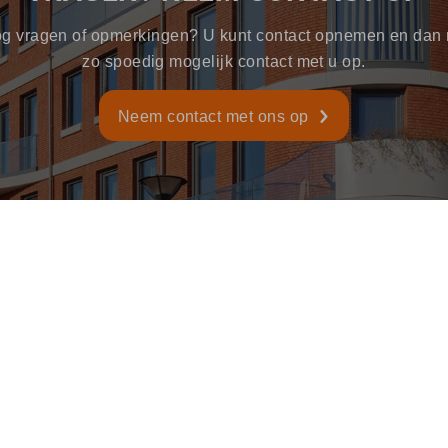
og vragen of opmerkingen? U kunt contact opnemen en dan
zo spoedig mogelijk contact met u op.
Neem contact met ons op
gd glas
Gehard glas
Bewerkt glas
Isola
MARTIN GLAS
Hastelweg 214, 5652 CL Eindhoven
glas@martinglas.nl
040 - 2527375