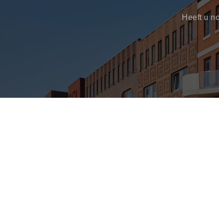
Heeft u n
Enkel glas
Gelaa