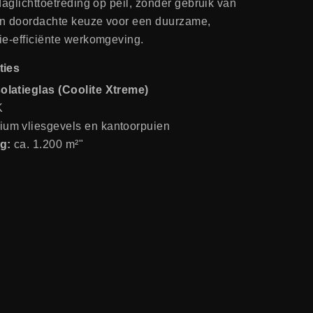
daglichttoetreding op peil, zonder gebruik van
en doordachte keuze voor een duurzame,
ie-efficiënte werkomgeving.
ties
olatieglas (Coolite Xtreme)
K
ium vliesgevels en kantoorpuien
ng:
ca. 1.200 m²"