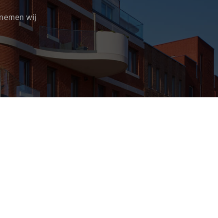
 nemen wij
tieglas
Brandwerend glas