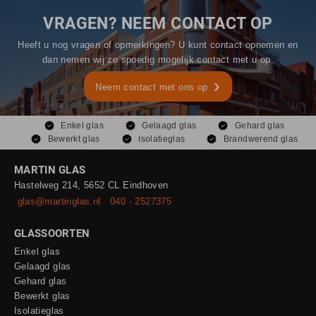
VRAGEN? NEEM CONTACT OP
Heeft u nog vragen of opmerkingen? U kunt contact opnemen en
dan nemen wij zo spoedig mogelijk contact met u op.
Neem contact met ons op
Enkel glas
Gelaagd glas
Gehard glas
Bewerkt glas
Isolatieglas
Brandwerend glas
MARTIN GLAS
Hastelweg 214, 5652 CL Eindhoven
glas@martinglas.nl
040 - 2527375
GLASSOORTEN
Enkel glas
Gelaagd glas
Gehard glas
Bewerkt glas
Isolatieglas