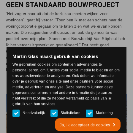
GEEN STANDAARD BOUWPROJECT
“Het zag er naar uit dat de kerk zou moeten wijken voor
woningen”, gaat hij verder. “Toen ben ik met een schets naar de
woningcorporatie gegaan om te laten zien wat we ervan konden
maken. Die reageerden enthousiast en ook de gemeente was
positief over mijn plan. Samen met Bouwbedrijf Van Stiphout heb
ik het verder uitgewerkt en gerealiseerd.” Dat heeft goed
uitgepakt, vertelt Van den Tillaart. “Als de kerk gesloopt zou zijn,
Martin Glas maakt gebruik van cookies
stond er nu misschien een standaard bouwproject. Het is mooi
dat we dit hebben kunnen behouden, ook voor de bevolking van
We gebruiken cookies om content en advertenties te
Boskant omdat jonge starters zo in het dorp kunnen blijven.”
personaliseren, om functies voor social media te bieden en om
ons websiteverkeer te analyseren. Ook delen we informatie
over je gebruik van onze site met onze partners voor social
media, adverteren en analyse. Deze partners kunnen deze
gegevens combineren met andere informatie die je aan ze
hebt verstrekt of die ze hebben verzameld op basis van je
gebruik van hun services.
Noodzakelijk
Statistieken
Marketing
Ja, ik accepteer de cookies