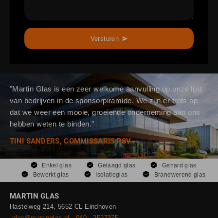
Versturen
"Martin Glas is een zeer welkome aanvulling op onze lijst
van bedrijven in de sponsorpiramide. We zijn er trots op
dat we weer een mooie, groeiende onderneming aan ons
hebben weten te binden."
TINI SANDERS, COMMISSARIS PSV
Enkel glas
Gelaagd glas
Gehard glas
Bewerkt glas
Isolatieglas
Brandwerend glas
MARTIN GLAS
Hastelweg 214, 5652 CL Eindhoven
glas@martinglas.nl
040 - 2527375