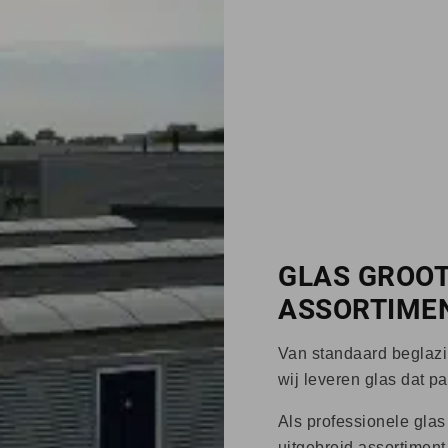
GLAS GROO
ASSORTIME
Van standaard beglazin
wij leveren glas dat pas
Als professionele glas
uitgebreid assortiment