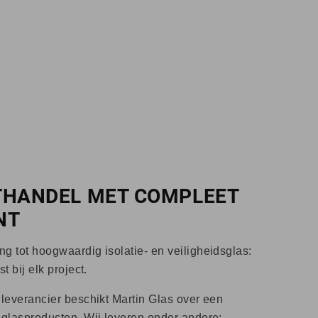
THANDEL MET COMPLEET
NT
g tot hoogwaardig isolatie- en veiligheidsglas:
t bij elk project.
 leverancier beschikt Martin Glas over een
 glasproducten. Wij leveren onder andere: