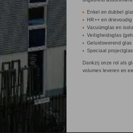
Enkel en dubbel gla
HR++ en drievoudig 
Vacuümglas en isola
Veiligheidsglas (ge
Geluidswerend glas
Speciaal projectgla
Dankzij onze rol als g
volumes leveren en ee