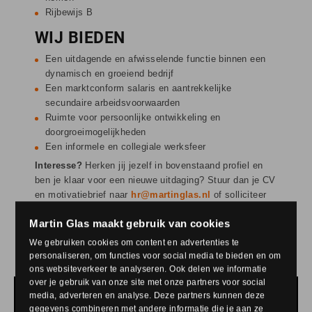
Rijbewijs B
WIJ BIEDEN
Een uitdagende en afwisselende functie binnen een
dynamisch en groeiend bedrijf
Een marktconform salaris en aantrekkelijke
secundaire arbeidsvoorwaarden
Ruimte voor persoonlijke ontwikkeling en
doorgroeimogelijkheden
Een informele en collegiale werksfeer
Interesse?
Herken jij jezelf in bovenstaand profiel en
ben je klaar voor een nieuwe uitdaging? Stuur dan je CV
en motivatiebrief naar
hr@martinglas.nl
of solliciteer
via onze website.
Martin Glas maakt gebruik van cookies
Acquisitie naar aanleiding van deze vacature wordt
We gebruiken cookies om content en advertenties te
niet op prijs gesteld.
personaliseren, om functies voor social media te bieden en om
ons websiteverkeer te analyseren. Ook delen we informatie
over je gebruik van onze site met onze partners voor social
media, adverteren en analyse. Deze partners kunnen deze
SOLLICITEER DIRECT
gegevens combineren met andere informatie die je aan ze