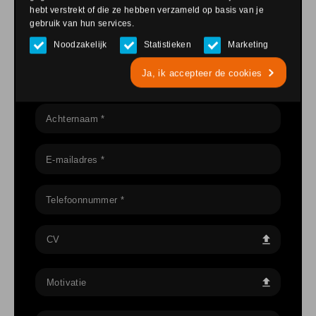
hebt verstrekt of die ze hebben verzameld op basis van je
Heeft u interesse in deze vacature? Stuur dan je cv en
gebruik van hun services.
eventueel je motivatie brief via het onderstaande
Noodzakelijk
Statistieken
Marketing
formulier of mail naar
hr@martinglas.nl
.
Ja, ik accepteer de cookies
Voornaam *
Achternaam *
E-mailadres *
Telefoonnummer *
CV
Motivatie