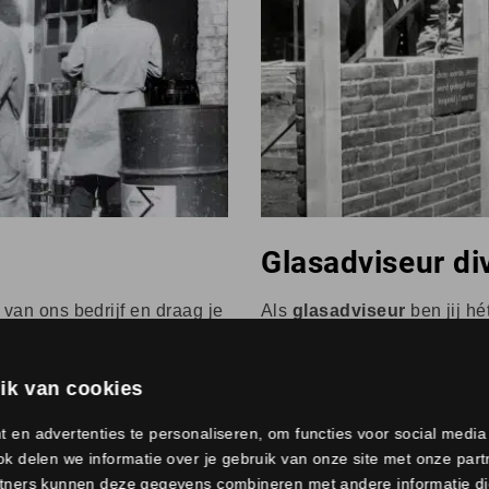
Glasadviseur di
 van ons bedrijf en draag je
Als
glasadviseur
ben jij h
nt verantwoordelijk voor het
bouwt sterke relaties op, 
aantrekken van nieuwe
producten perfect te positio
ik van cookies
 en advertenties te personaliseren, om functies voor social medi
Bekijk
k delen we informatie over je gebruik van onze site met onze part
tners kunnen deze gegevens combineren met andere informatie die 