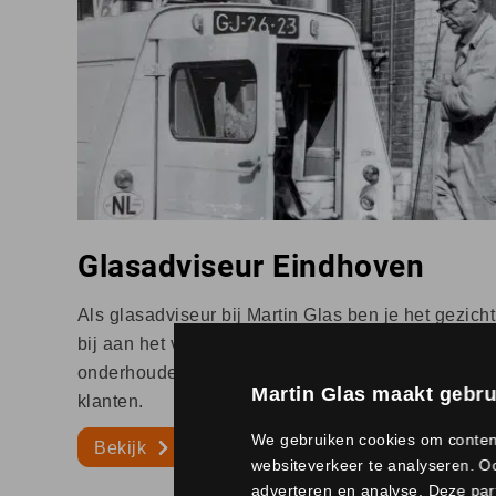
Glasadviseur Eindhoven
Als glasadviseur bij Martin Glas ben je het gezicht
bij aan het vergroten van ons marktaandeel. Je be
onderhouden van bestaande klantrelaties en het 
Martin Glas maakt gebru
klanten.
We gebruiken cookies om content
Bekijk
websiteverkeer te analyseren. Oo
adverteren en analyse. Deze par