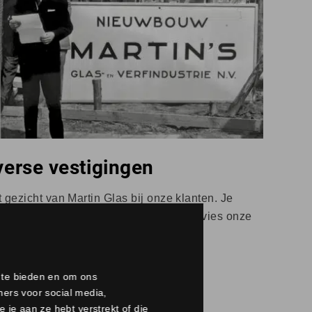
verse vestigingen
ét gezicht van Martin Glas bij onze klanten. Je
spot nieuwe kansen en weet met jouw advies onze
neren.
a te bieden en om ons
ners voor social media,
je aan ze hebt verstrekt of die