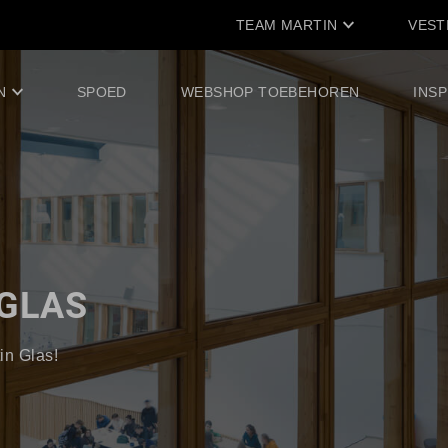
TEAM MARTIN
VEST
N
SPOED
WEBSHOP TOEBEHOREN
INSP
 GLAS
in Glas!